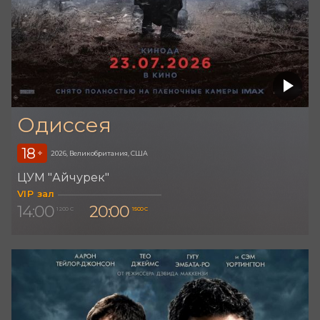
Одиссея
18
+
2026, Великобритания, США
ЦУМ "Айчурек"
VIP зал
14:00
20:00
1 200 С
1 500 С