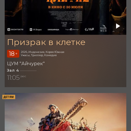
Призрак в клетке
18
2026, Индонезия, Корея Южная
+
Ужасы, Триллер, Комедия
ЦУМ "Айчурек"
Зал 4
11:05
290 С
ДЕТЯМ