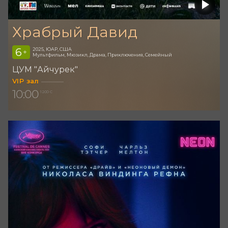
Храбрый Давид
6
2025, ЮАР, США
+
Мультфильм, Мюзикл, Драма, Приключения, Семейный
ЦУМ "Айчурек"
VIP зал
10:00
1 200 С