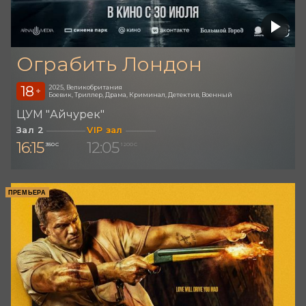
Ограбить Лондон
18
2025, Великобритания
+
Боевик, Триллер, Драма, Криминал, Детектив, Военный
ЦУМ "Айчурек"
Зал 2
VIP зал
16:15
12:05
350 С
1 200 С
ПРЕМЬЕРА