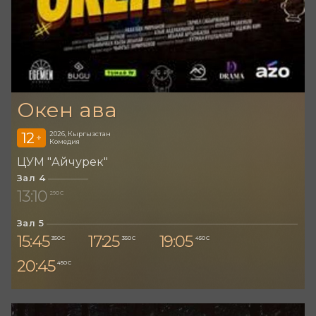
Окен ава
12
2026, Кыргызстан
+
Комедия
ЦУМ "Айчурек"
Зал 4
13:10
290 С
Зал 5
15:45
17:25
19:05
350 С
350 С
450 С
20:45
450 С