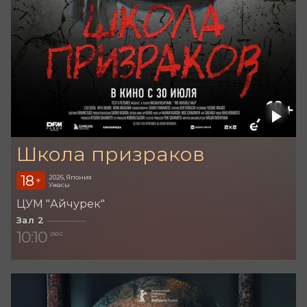
Школа призраков
18
2026, Япония
+
Ужасы
ЦУМ "Айчурек"
Зал 2
10:10
290 С