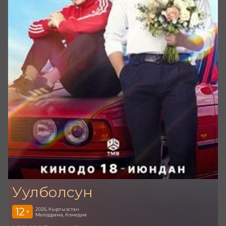
Уулболсун
12
2026, Кыргызстан
+
Мелодрама, Комедия