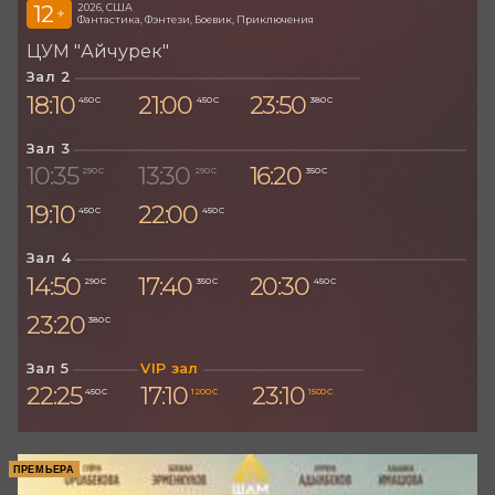
12
2026, США
+
Фантастика, Фэнтези, Боевик, Приключения
ЦУМ "Айчурек"
Зал 2
18:10
21:00
23:50
450 С
450 С
380 С
Зал 3
10:35
13:30
16:20
290 С
290 С
350 С
19:10
22:00
450 С
450 С
Зал 4
14:50
17:40
20:30
290 С
350 С
450 С
23:20
380 С
Зал 5
VIP зал
22:25
17:10
23:10
450 С
1 200 С
1 500 С
ПРЕМЬЕРА