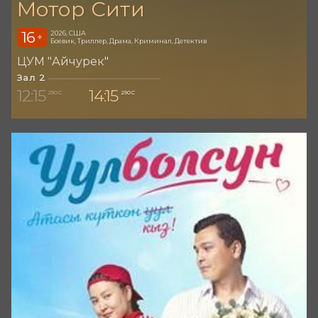
Мотор Сити
16
2026, США
+
Боевик, Триллер, Драма, Криминал, Детектив
ЦУМ "Айчурек"
Зал 2
12:15
14:15
290 С
290 С