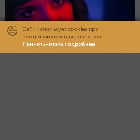
Сайт использует cookies при
авторизации и для аналитики
Принять
Читать подробнее
Её личный ад