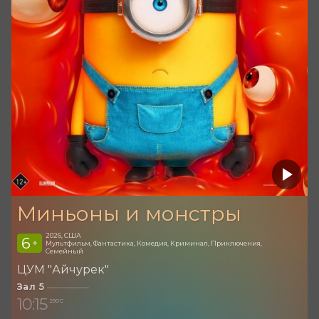
Миньоны и монстры
2026, США
6
+
Мультфильм, Фантастика, Комедия, Криминал, Приключения,
Семейный
ЦУМ "Айчурек"
Зал 5
10:15
290 С