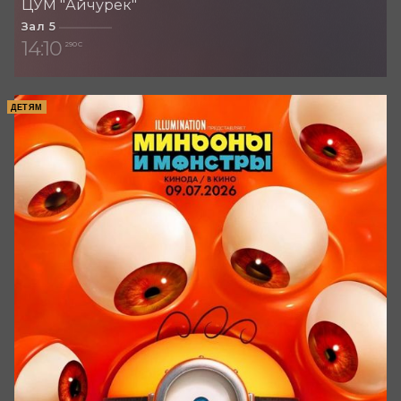
ЦУМ "Айчурек"
Зал 5
14:10
290 С
ДЕТЯМ