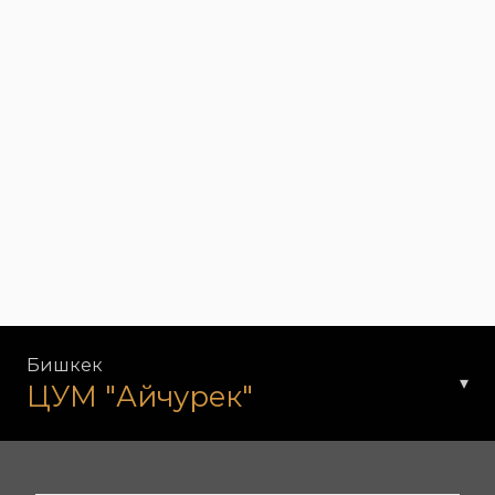
Бишкек
▾
ЦУМ "Айчурек"
91 ул. Шопокова, Бишкек 720022, Кыргызстан