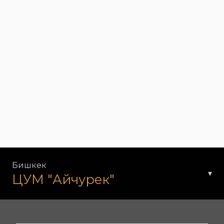
Бишкек
▾
ЦУМ "Айчурек"
91 ул. Шопокова, Бишкек 720022, Кыргызстан