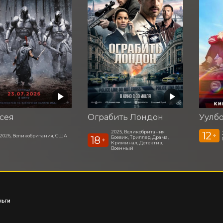
сея
Ограбить Лондон
Уулб
2025, Великобритания
12
+
2026, Великобритания, США
18
Боевик, Триллер, Драма,
+
Криминал, Детектив,
Военный