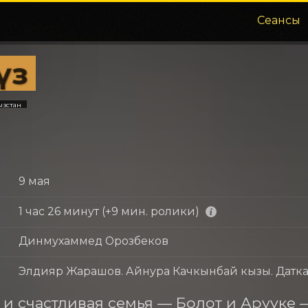
Сеансы
бүз
ызстан
9 мая
1 час 26 минут (+9 мин. ролики)
Динмухаммед Орозбеков
Элдияр Жарашов. Айнура Качкынбай кызы. Датк
и счастливая семья — Болот и Арууке —