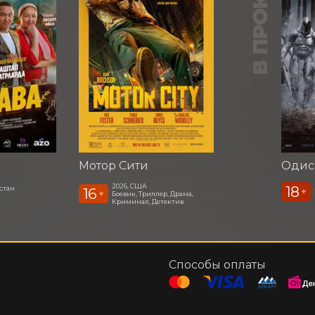
В ПРОКАТЕ
Мотор Сити
Одис
2026, США
18
стан
16
+
+
Боевик, Триллер, Драма,
Криминал, Детектив
Способы оплаты