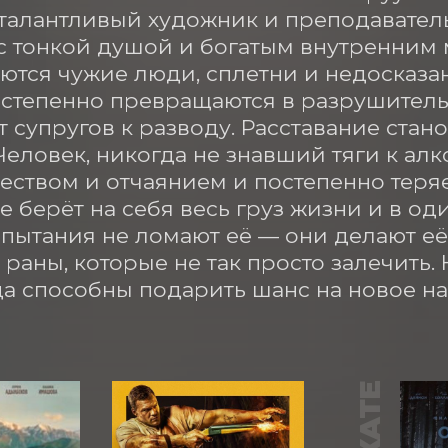
талантливый художник и преподаватель
с тонкой душой и богатым внутренним м
тся чужие люди, сплетни и недосказан
степенно превращаются в разрушитель
 супругов к разводу. Расставание стан
Человек, никогда не знавший тяги к алко
еством и отчаянием и постепенно теряет
е берёт на себя весь груз жизни и в од
спытания не ломают её — они делают её
 раны, которые не так просто залечить
а способны подарить шанс на новое на