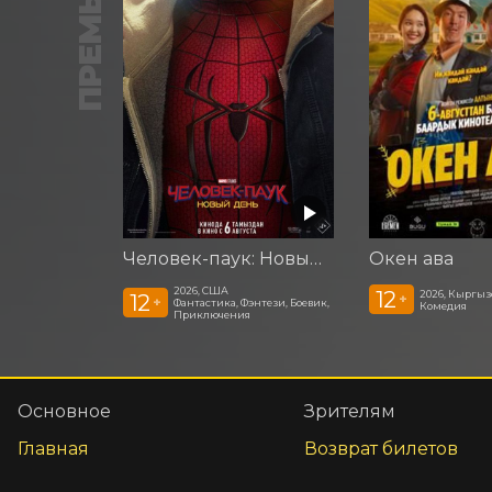
ПРЕМЬЕРА
Человек-паук: Новый день
Окен ава
2026, США
12
2026, Кыргыз
12
+
+
Фантастика, Фэнтези, Боевик,
Комедия
Приключения
Основное
Зрителям
Главная
Возврат билетов