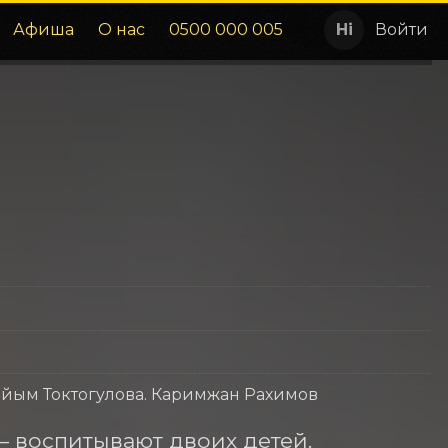
Афиша
О нас
0500 000 005
Войти
айым Токтогулова. Каримжан Рахимов
 воспитывают двоих детей. 