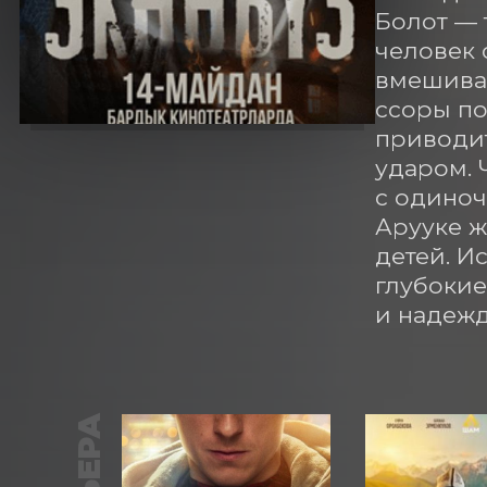
Болот — 
человек 
вмешиваю
ссоры по
приводит
ударом. 
с одиноч
Арууке ж
детей. И
глубокие
и надежд