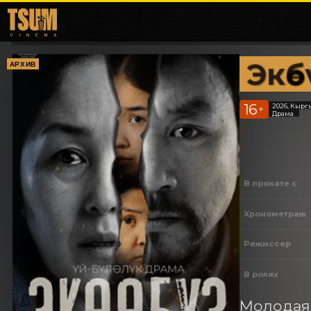
Экөө
АРХИВ
16
2026, Кырг
+
Драма
В прокате с
Хронометраж
Режиссер
В ролях
Молодая 