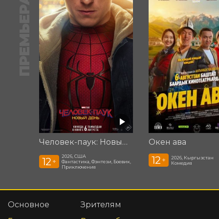
ПРЕМЬЕРА
Человек-паук: Новый день
Окен ава
2026, США
12
2026, Кыргызстан
12
+
+
Фантастика, Фэнтези, Боевик,
Комедия
Приключения
Основное
Зрителям