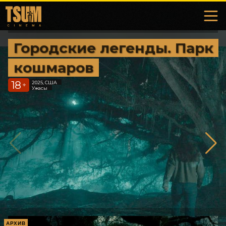
Городские легенды. Парк
кошмаров
18
2025, США
+
Ужасы
АРХИВ