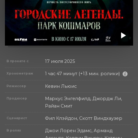
17 июля 2025
В прокате с
1 час 47 минут (+13 мин. ролики)
Хронометраж
Кевин Льюис
Режиссер
Маркус Энгелфилд, Джордж Ли,
Продюсер
Райан Смит
Фил Клэйдон, Скотт Виндхаузер
Сценарист
Джои Лорен Эдамс, Арманд
В ролях
Ассанте, Каллум Винсон, Кэтрин