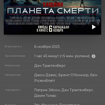
6 ноября 2025
В прокате с
1 час 45 минут (+5 мин. ролики)
Хронометраж
Дэн Трахтенберг
Режиссер
Джон Дэвис, Брент О’Коннор, Бен
Продюсер
Розенблатт
Патрик Эйсон, Дэн Трахтенберг,
Сценарист
Джим Томас
Эль Фаннинг, Димитриус
В ролях