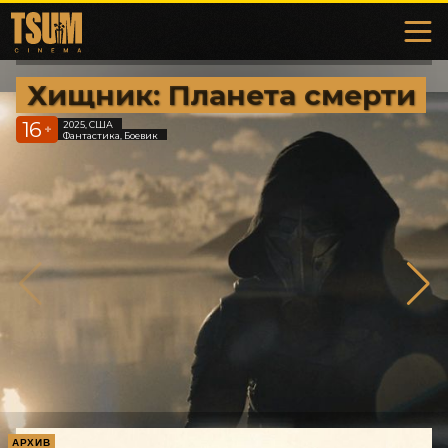
Хищник: Планета смерти
16
2025, США
+
Фантастика, Боевик
АРХИВ