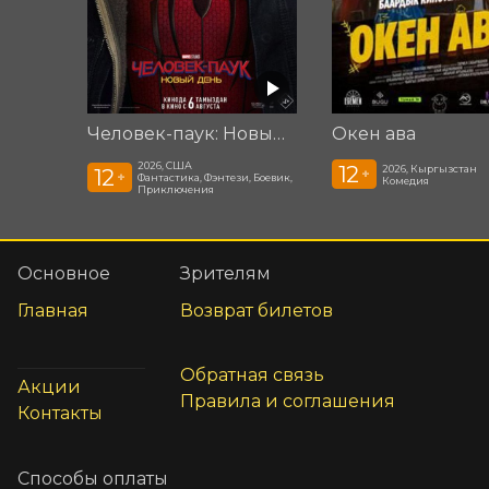
Человек-паук: Новый день
Окен ава
2026, США
12
2026, Кыргызстан
12
+
+
Фантастика, Фэнтези, Боевик,
Комедия
Приключения
Основное
Зрителям
Главная
Возврат билетов
Обратная связь
Акции
Правила и соглашения
Контакты
Способы оплаты