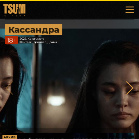
Кассандра
18
2026, Кыргызстан
+
Фэнтези, Триллер, Драма
АРХИВ