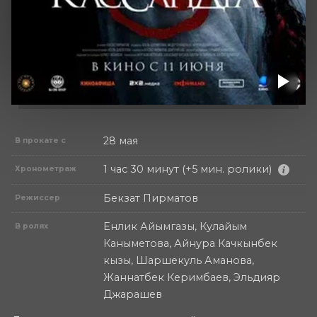
28 мая
В прокате с
1 час 30 минут (+5 мин. ролики)
Хронометраж
Бекзат Пирматов
Режиссер
Енлик Айымгазы, Кулайым
В ролях
Каныметова, Айнура Качкынбек
кызы, Шаршекуль Аманова,
Жаннатбек Керимбаев, Эльдияр
Джарашев