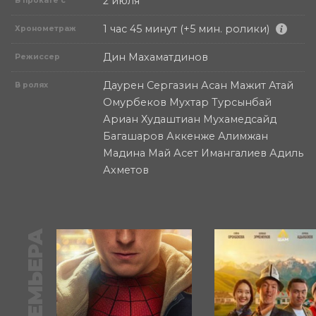
2 июля
В прокате с
1 час 45 минут (+5 мин. ролики)
Хронометраж
Дин Махаматдинов
Режиссер
Даурен Сергазин Асан Мажит Атай
В ролях
Омурбеков Мухтар Турсынбай
Ариан Худаштиан Мухамедсайд
Багашаров Аккенже Алимжан
Мадина Май Асет Имангалиев Адиль
Ахметов
ПРЕМЬЕРА