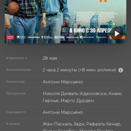
28 мая
В прокате с
2 часа 2 минуты (+8 мин. ролики)
Хронометраж
Антони Марсьяно
Режиссер
Николя Дюваль-Адассовски, Анаис
Продюсер
Гарнье, Марго Дурден
Антони Марсьяно
Сценарист
Жан-Паскаль Зади, Рафаэль Кенар,
В ролях
Джош Касобон, Магали Лангре,