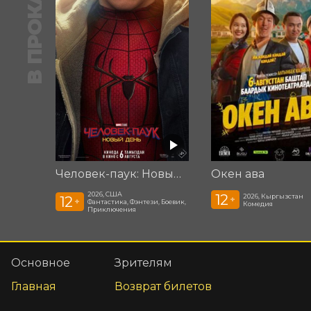
В ПРОКАТЕ
Человек-паук: Новый день
Окен ава
2026, США
12
2026, Кыргызстан
12
+
+
Фантастика, Фэнтези, Боевик,
Комедия
Приключения
Основное
Зрителям
Главная
Возврат билетов