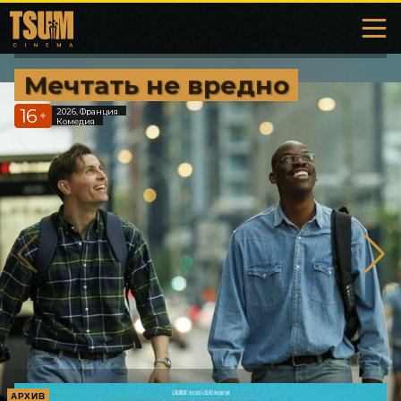
Мечтать не вредно
16
2026, Франция
+
Комедия
АРХИВ