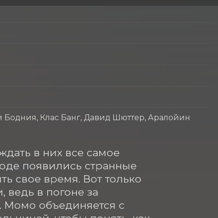
м Бодния, Клас Банг, Давид Шюттер, Аралойин
дать в них все самое 
роде появились странные 
ь свое время. Вот только 
 ведь в погоне за 
 Момо объединяется с 