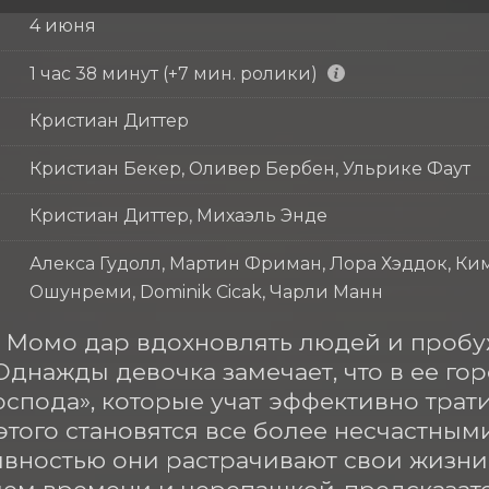
4 июня
1 час 38 минут (+7 мин. ролики)
Кристиан Диттер
Кристиан Бекер, Оливер Бербен, Ульрике Фаут
Кристиан Диттер, Михаэль Энде
Алекса Гудолл, Мартин Фриман, Лора Хэддок, Ки
Ошунреми, Dominik Cicak, Чарли Манн
 Момо дар вдохновлять людей и пробуж
Однажды девочка замечает, что в ее го
оспода», которые учат эффективно тратит
этого становятся все более несчастными,
вностью они растрачивают свои жизни.