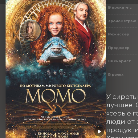
В прокате с
Хронометраж
Режиссер
Продюсер
Сценарист
В ролях
У сироты
лучшее. 
«серые г
люди от 
продукти