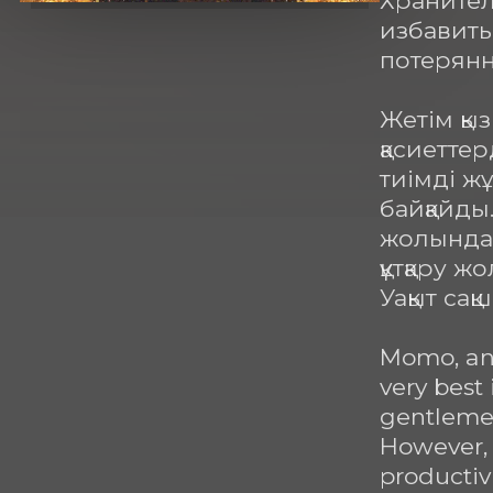
Хранител
избавить
потерянн
Жетім қы
қасиеттер
тиімді ж
байқайды.
жолында 
құтқару ж
Уақыт сақ
Momo, an 
very best
gentlemen"
However, 
productivi