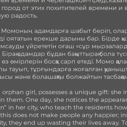
ем времени и черепашкой-предсказател
 город от этих похитителей времени и в
ую радость.

з Момоның адамдарға шабыт беріп, ола
ді оятатын ерекше дарыны бар. Бірде қыз
ұмсауды үйрететін оғаш «сұр мырзалар
 Бірақ адамдар бұдан бақыттырақ бола түспе
өз өмірлерін босқа сарп етеді. Момо қал
олы тауып, тұрғындарға жоғалған қуанышты
шысы және болашақты болжайтын тасбақаме
orphan girl, possesses a unique gift: she 
 in them. One day, she notices the appearan
 in her city, who teach the residents how t
this does not make people any happier; inste
ty, they end up wasting their lives away. To