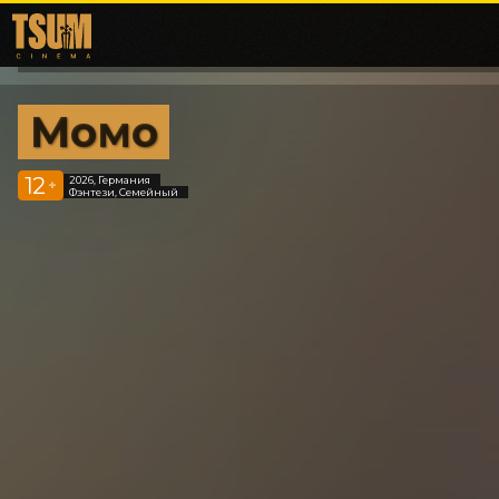
Момо
12
2026, Германия
+
Фэнтези, Семейный