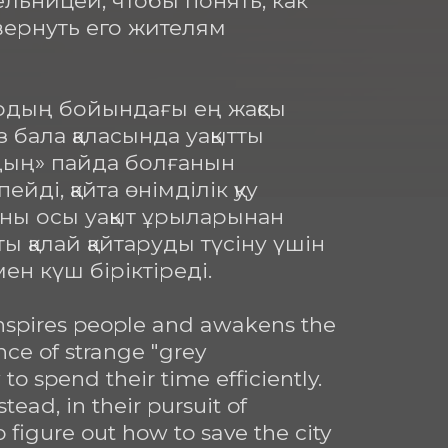
ьницей, чтобы понять, как 
ернуть его жителям 
рдың бойындағы ең жақсы 
 бала қаласында уақытты 
дың» пайда болғанын 
йді, қайта өнімділік қуу 
аны осы уақыт ұрыларынан 
 қалай қайтаруды түсіну үшін 
н күш біріктіреді.

inspires people and awakens the 
ce of strange "grey 
o spend their time efficiently. 
ad, in their pursuit of 
 figure out how to save the city 