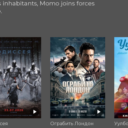
s inhabitants, Momo joins forces 
.
сея
Ограбить Лондон
Уулб