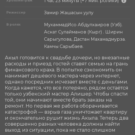
1 час 23 минуты (+7 мин. ролики)
Хронометраж
Замир Жашасын уулу
Режиссер
МухаммадИсо Абдулхаиров (Узб).
В ролях
Аскат Сулайманов (Кырг) . Ширин
Сарыгулова, Дастан Махамадмурза.
Камчы Сарыбаев.
Акыл готовится к свадьбе дочери, но внезапные 
расходы и приезд гостей ставят семью на грань 
финансового краха. В попытке сэкономить он 
нанимает дешёвого мастера через интернет, 
однако посредник исчезает вместе с деньгами. 
Когда кажется, что всё потеряно, рядом остаётся 
только узбекский мастер Алишер. Чтобы спасти 
той, они начинают вместе брать заказы на 
ремонт. Но первая же работа оборачивается 
катастрофой — взрыв газа уничтожает квартиру 
и окончательно рушит жизнь Акыла. Теперь два 
совершенно разных человека должны найти 
выход из ситуации, пока не стало слишком 