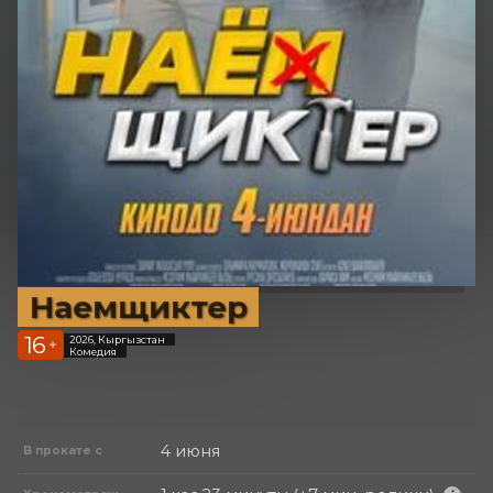
Наемщиктер
16
2026, Кыргызстан
+
Комедия
4 июня
В прокате с