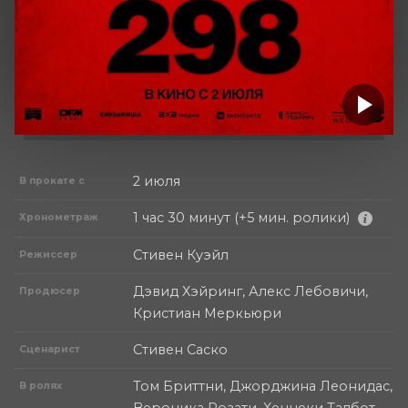
2 июля
В прокате с
1 час 30 минут (+5 мин. ролики)
Хронометраж
Стивен Куэйл
Режиссер
Дэвид Хэйринг, Алекс Лебовичи,
Продюсер
Кристиан Меркьюри
Стивен Саско
Сценарист
Том Бриттни, Джорджина Леонидас,
В ролях
Вероника Розати, Хеннеки Талбот,