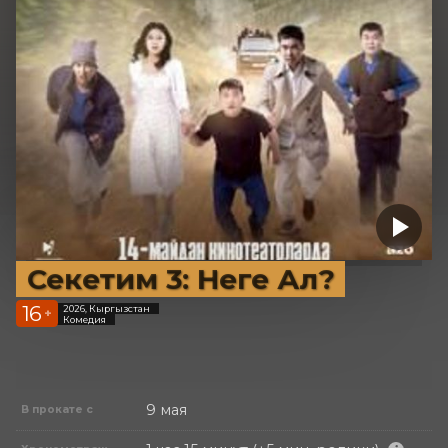
Секетим 3: Неге Ал?
16
2026, Кыргызстан
+
Комедия
9 мая
В прокате с