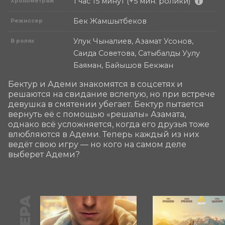
1 час 15 минут (+5 мин. ролики)
Хронометраж
Бек Жамшытбеков
Режиссер
Улук Чыналиев, Азамат Усонов,
В ролях
Саида Советова, Сатыбалды Уулу
Баяман, Байышов Бекжан
Бектур и Адеми знакомятся в соцсетях и 
решаются на свидание вслепую, но при встрече 
девушка в смятении убегает. Бектур пытается 
вернуть её с помощью «решалы» Азамата, 
однако всё усложняется, когда его друзья тоже 
влюбляются в Адеми. Теперь каждый из них 
ведёт свою игру — но кого на самом деле 
выберет Адеми?