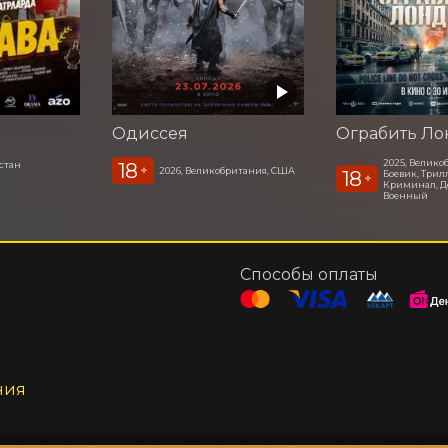
Одиссея
Ограбить Ло
2025, Велико
18
стан
+
2026, Великобритания, США
18
Боевик, Трил
+
Криминал, Д
Военный
Способы оплаты
ния