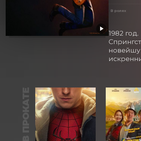
В ролях
1982 год
Спрингст
новейшую
искренни
В ПРОКАТЕ