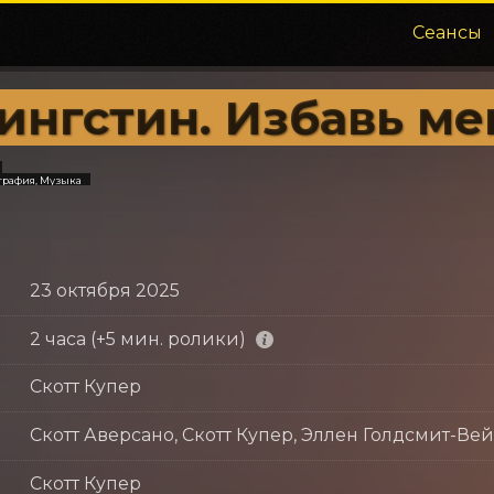
Сеансы
ингстин. Избавь ме
графия, Музыка
23 октября 2025
2 часа (+5 мин. ролики)
Скотт Купер
Скотт Аверсано, Скотт Купер, Эллен Голдсмит-Ве
Скотт Купер