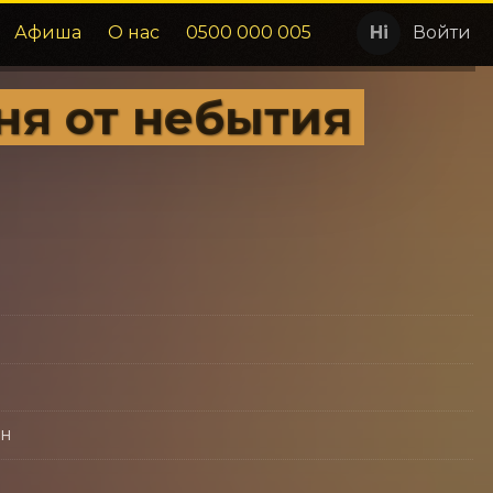
Афиша
О нас
0500 000 005
Войти
ня от небытия
йн