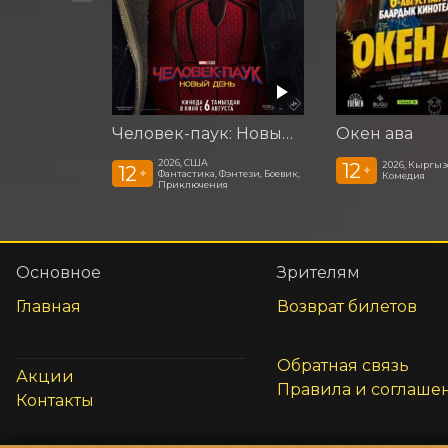
Человек-паук: Новый день
Окен ава
2026, США
12
2026, Кыргыз
12
+
+
Фантастика, Фэнтези, Боевик,
Комедия
Приключения
Основное
Зрителям
Главная
Возврат билетов
Обратная связь
Акции
Правила и соглаше
Контакты