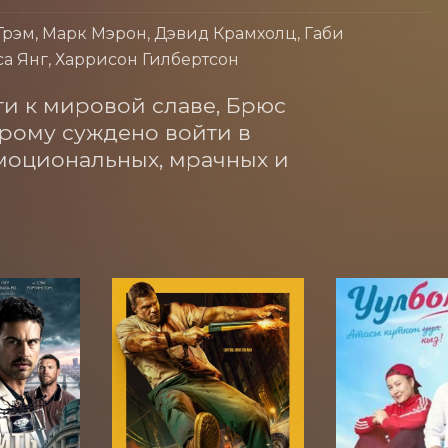
Грэм, Марк Мэрон, Дэвид Крамхолц, Габи
а Янг, Харрисон Гилбертсон
и к мировой славе, Брюс 
рому суждено войти в 
моциональных, мрачных и 