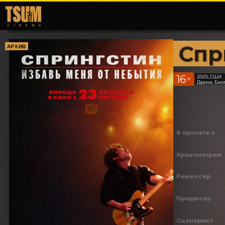
Спр
АРХИВ
16
2025, США
+
Драма, Био
В прокате с
Хронометраж
Режиссер
Продюсер
Сценарист