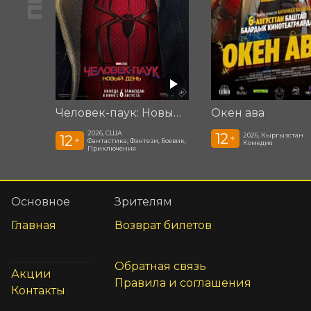
Человек-паук: Новый день
Окен ава
2026, США
12
2026, Кыргызстан
12
+
+
Фантастика, Фэнтези, Боевик,
Комедия
Приключения
Основное
Зрителям
Главная
Возврат билетов
Обратная связь
Акции
Правила и соглашения
Контакты