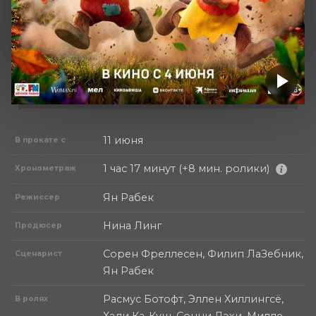
11 июня
В прокате с
1 час 17 минут (+8 мин. ролики)
Хронометраж
Ян Рабек
Режиссер
Нина Линг
Продюсер
Сорен Фреллесен, Филип ЛаЗебник,
Сценарист
Ян Рабек
Расмус Ботофт, Эллен Хиллингсё,
В ролях
Хади Ка-Куш, Сонни Лэхи, Милле